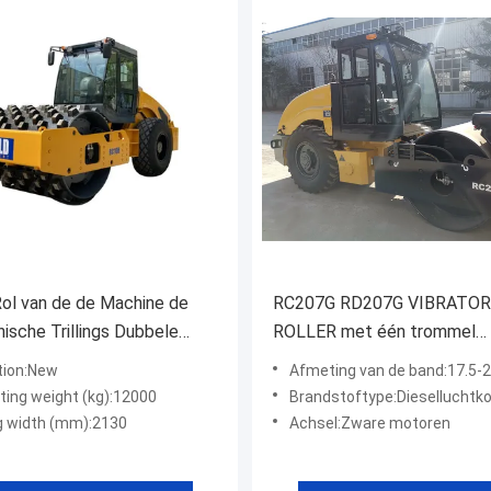
ol van de de Machine de
RC207G RD207G VIBRATOR
nische Trillings Dubbele
ROLLER met één trommel
 van de trillingswegwals
VISCILLATORIE-ROLLER
tion:New
Afmeting van de band:17.5-
ting weight (kg):12000
Brandstoftype:Dieselluchtko
ng width (mm):2130
Achsel:Zware motoren