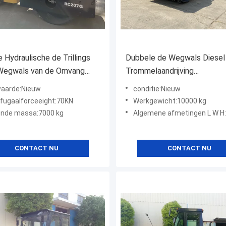
 Hydraulische de Trillings
Dubbele de Wegwals Diesel
 Wegwals van de Omvang
Trommelaandrijving
rillingsrol
Trillingsperswegwals
aarde:Nieuw
conditie:Nieuw
ifugaalforceeight:70KN
Werkgewicht:10000 kg
nde massa:7000 kg
Algemene afmetingen L W H:4420×19
CONTACT NU
CONTACT NU