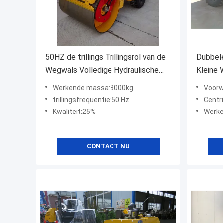
50HZ de trillings Trillingsrol van de
Dubbele
Wegwals Volledige Hydraulische
Kleine
Enige Trommel
Kleine T
Werkende massa:3000kg
Voorw
trillingsfrequentie:50 Hz
Centr
Kwaliteit:25%
Werke
CONTACT NU