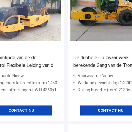
mlijnde van de de
De dubbele Op zwaar werk
srol Flexibele Leiding van de
berekende Gang van de Tr
lotte Trommel de
Trillingswegwals achter Trill
aarde:Nieuw
Voorwaarde:Nieuw
lwegwals
geperste breedte (mm):1450mm
Werkend gewicht (kg):1400
e afmetingen L W H:4360x1790x2550mm
Rolling breedte (mm):2130
CONTACT NU
CONTACT NU