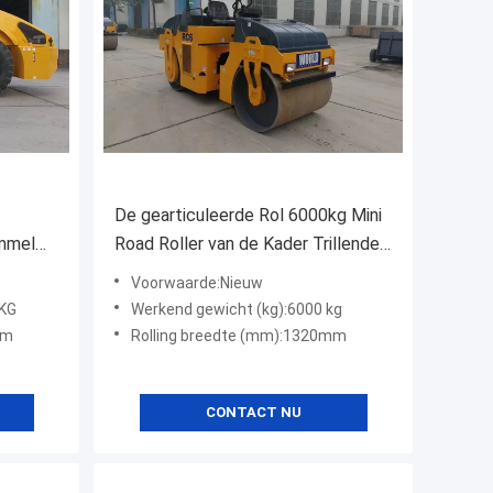
De gearticuleerde Rol 6000kg Mini
ommel
Road Roller van de Kader Trillende
ingsrol
Enige Trommel
Voorwaarde:Nieuw
0KG
Werkend gewicht (kg):6000 kg
mm
Rolling breedte (mm):1320mm
CONTACT NU