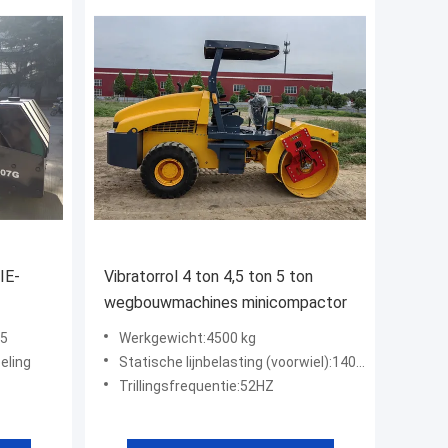
IE-
Vibratorrol 4 ton 4,5 ton 5 ton
wegbouwmachines minicompactor
25
Werkgewicht:4500 kg
eling
Statische lijnbelasting (voorwiel):140 N/cm
Trillingsfrequentie:52HZ