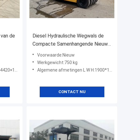
 van de
Diesel Hydraulische Wegwals de
Compacte Samenhangende Nieuwe
Voorwaarde van 75 kW
Voorwaarde:Nieuw
Werkgewicht:750 kg
00×3050mm
Algemene afmetingen L W H:1900*1100*1300mm
CONTACT NU