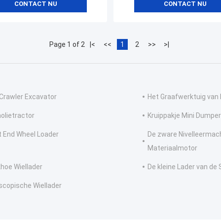
CONTACT NU
CONTACT NU
Page 1 of 2
|<
<<
1
2
>>
>|
 Crawler Excavator
Het Graafwerktuig van 
olietractor
Kruippakje Mini Dumper
t End Wheel Loader
De zware Nivelleermac
Materiaalmotor
hoe Wiellader
De kleine Lader van de
scopische Wiellader