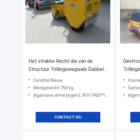
Het strakke Recht die van de
Gestroo
Structuur Trillingswegwals Dubbele
Trilling
Trommelwegwals sturen
Vorm V
Conditie:Nieuw
Voorw
Tromme
Werkgewicht:750 kg
Samen
Algemene afmetingen L W H:1900*1100*1300mm
Algemen
CONTACT NU