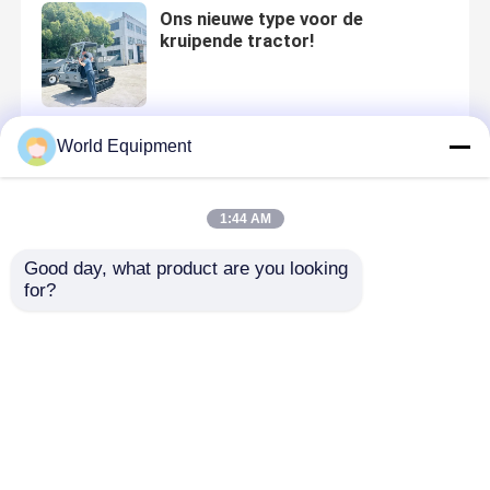
Ons nieuwe type voor de
kruipende tractor!
World Equipment
Palm-olie-tractor in Maleisië
1:44 AM
Good day, what product are you looking 
for?
SHANGHAI BAUMA EXHIBITION-
VIBRATORIE ROAD ROLLER /
PALM OIL TRACTOR
Thuis
Ongeveer ons
Contacteer ons
Desktop Site