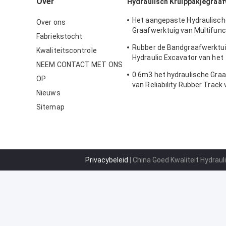
Over
Hydraulisch Kruippakjegraaf
Het aangepaste Hydraulisch
Over ons
Graafwerktuig van Multifunc
Fabriekstocht
Mover van het Kruippakjegra
Rubber de Bandgraafwerktui
Kwaliteitscontrole
Hydraulic Excavator van het
NEEM CONTACT MET ONS
veiligheidskader
0.6m3 het hydraulische Gra
OP
van Reliability Rubber Track 
Nieuws
Kruippakjegraafwerktuig
Sitemap
Privacybeleid
| China Goed Kwaliteit Hydraul