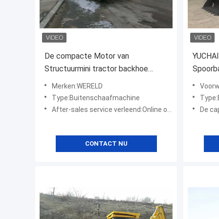
De compacte Motor van
YUCHAI
Structuurmini tractor backhoe
Spoorba
loader with Weichai
Gele La
Merken:WERELD
Voorw
Type:Buitenschaafmachine
Type:
After-sales service verleend:Online ondersteuning
De ca
CONTACT NU