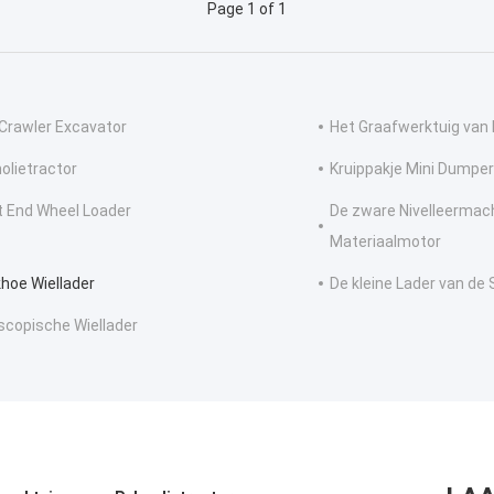
Page 1 of 1
 Crawler Excavator
Het Graafwerktuig van 
olietractor
Kruippakje Mini Dumper
t End Wheel Loader
De zware Nivelleermac
Materiaalmotor
hoe Wiellader
De kleine Lader van de
scopische Wiellader