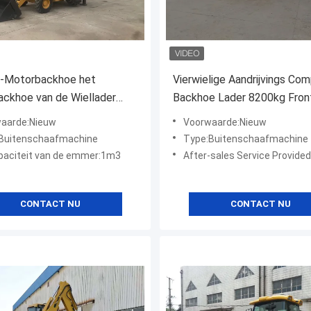
-Motorbackhoe het
Vierwielige Aandrijvings Co
ckhoe van de Wiellader
Backhoe Lader 8200kg Fron
der
Loader Backhoe
aarde:Nieuw
Voorwaarde:Nieuw
Buitenschaafmachine
Type:Buitenschaafmachine
paciteit van de emmer:1m3
After-sales Service Provided:Online Ond
CONTACT NU
CONTACT NU