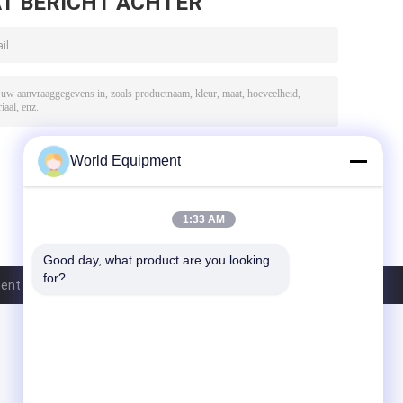
T BERICHT ACHTER
World Equipment
1:33 AM
Good day, what product are you looking 
for?
nt (Changzhou) Co., Ltd.. All Rights Reserved.