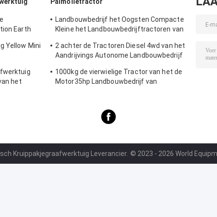
LAA
werktuig
Palmolietractor
e
Landbouwbedrijf het Oogsten Compacte
tion Earth
Kleine het Landbouwbedrijftractoren van
afwerktuig
de Palmolietractor
g Yellow Mini
2 achter de Tractoren Diesel 4wd van het
Aandrijvings Autonome Landbouwbedrijf
Compacte Tractor
afwerktuig
1000kg de vierwielige Tractor van het de
van het
Motor35hp Landbouwbedrijf van
Tractorchangchai
isch Kruippakjegraafwerktuig Leverancier.
© 2023 - 2026 World Equipme