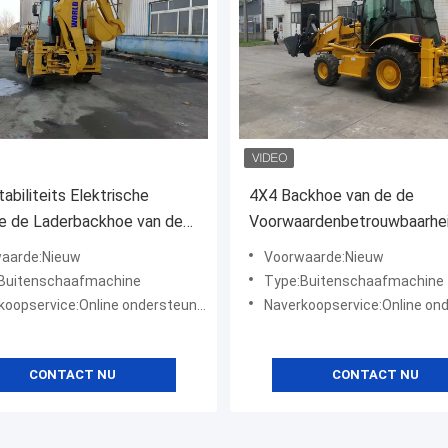
abiliteits Elektrische
4X4 Backhoe van de de
e de Laderbackhoe van de
Voorwaardenbetrouwbaarhei
m3 Compacte Tractor
de Wiellader Nieuwe Kleine
aarde:Nieuw
Voorwaarde:Nieuw
Backhoe Lader
Buitenschaafmachine
Type:Buitenschaafmachine
oopservice:Online ondersteuning
Naverkoopservice:Online onde
CONTACT NU
CONTACT NU