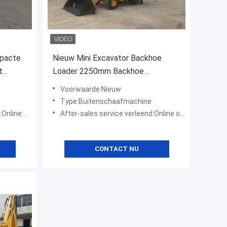
mpacte
Nieuw Mini Excavator Backhoe
t
Loader 2250mm Backhoe
Ladermachine
Voorwaarde:Nieuw
Type:Buitenschaafmachine
ersteuning
After-sales service verleend:Online ondersteuning
CONTACT NU