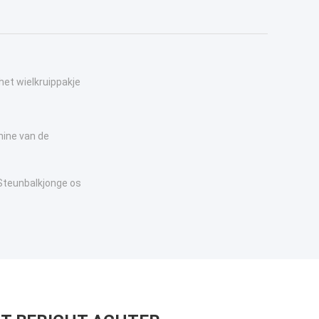
het wielkruippakje
hine van de
 Steunbalkjonge os