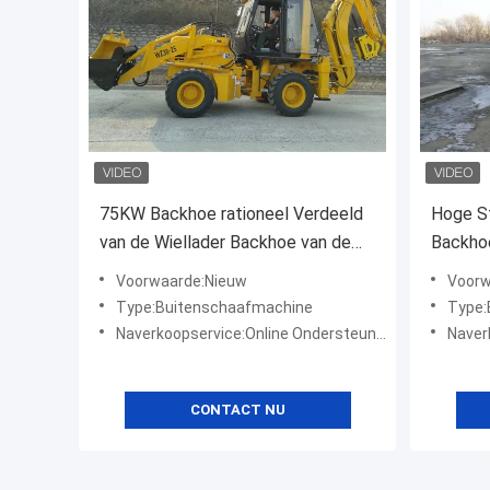
75KW Backhoe rationeel Verdeeld
Hoge St
van de Wiellader Backhoe van de
Backho
Tractorlader
Lader1
Voorwaarde:Nieuw
Voorw
Type:Buitenschaafmachine
Type:
Naverkoopservice:Online Ondersteuning
Naverk
CONTACT NU