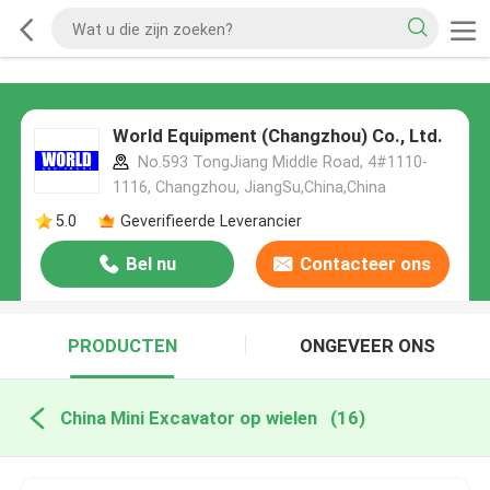
World Equipment (Changzhou) Co., Ltd.
No.593 TongJiang Middle Road, 4#1110-
1116, Changzhou, JiangSu,China,China
5.0
Geverifieerde Leverancier
Bel nu
Contacteer ons
PRODUCTEN
ONGEVEER ONS
China Mini Excavator op wielen
(16)