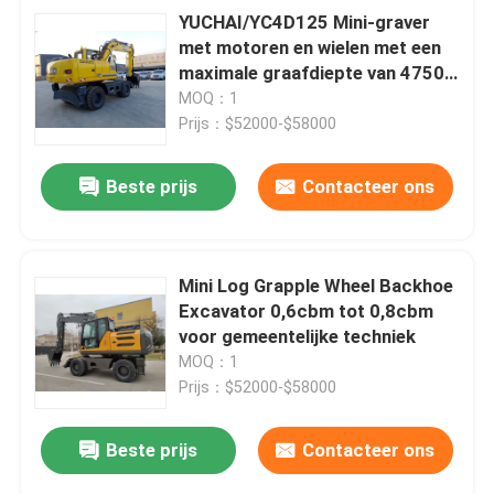
YUCHAI/YC4D125 Mini-graver
met motoren en wielen met een
maximale graafdiepte van 4750
mm
MOQ：1
Prijs：$52000-$58000
Beste prijs
Contacteer ons
Mini Log Grapple Wheel Backhoe
Excavator 0,6cbm tot 0,8cbm
voor gemeentelijke techniek
MOQ：1
Prijs：$52000-$58000
Beste prijs
Contacteer ons