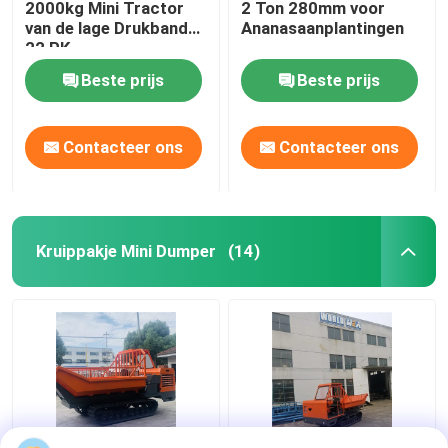
2000kg Mini Tractor
2 Ton 280mm voor
van de lage Drukband
Ananasaanplantingen
22 PK
Beste prijs
Beste prijs
Contacteer ons
Contacteer ons
Kruippakje Mini Dumper
(14)