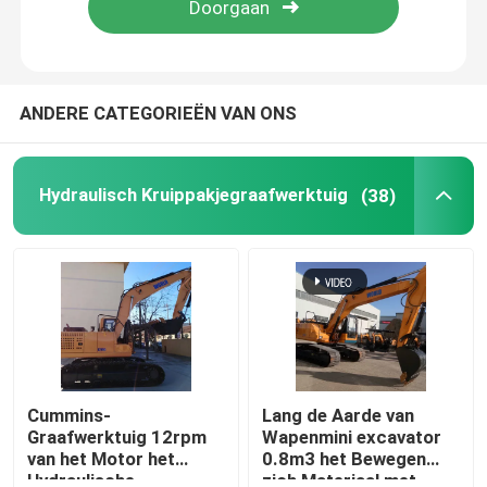
Fabriekstocht
ANDERE CATEGORIEËN VAN ONS
Kwaliteitscontrole
Hydraulisch Kruippakjegraafwerktuig
(38)
NEEM CONTACT MET ONS OP
Nieuws
Gevallen
Hydraulisch Kruippakjegraafwerktuig
Cummins-
Lang de Aarde van
Graafwerktuig 12rpm
Wapenmini excavator
van het Motor het
0.8m3 het Bewegen
Mini Crawler Excavator
Hydraulische
zich Materiaal met