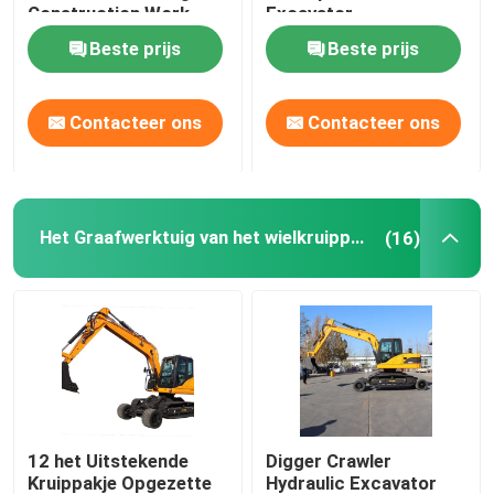
Construction Work
Excavator
Beste prijs
Beste prijs
Trillingswegwals
Backhoe Wiellader
Contacteer ons
Contacteer ons
De kleine Lader van de Steunbalkjonge os
Het Graafwerktuig van het wielkruippakje
(16)
Telescopische Managervorkheftruck
Telescopische Wiellader
12 het Uitstekende
Digger Crawler
Kruippakje Opgezette
Hydraulic Excavator