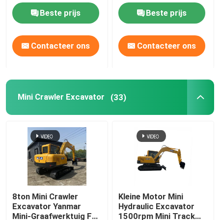
Kruippakje met
geringe geluidssterkte
Beste prijs
Beste prijs
Facultatieve
Het Graafwerktuig van het wielkruippakje
Gehechtheid
Contacteer ons
Contacteer ons
Mini Excavator op wielen
Palmolietractor
Mini Crawler Excavator
(33)
Kruippakje Mini Dumper
Zware Materiaalbulldozer
Front End Wheel Loader
8ton Mini Crawler
Kleine Motor Mini
Excavator Yanmar
Hydraulic Excavator
De zware Nivelleermachine van de Materiaalmotor
Mini-Graafwerktuig For
1500rpm Mini Track