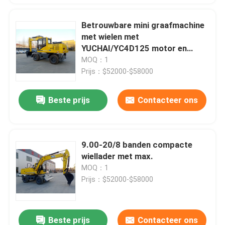
Betrouwbare mini graafmachine
met wielen met
YUCHAI/YC4D125 motor en
9,00-20/8 banden
MOQ：1
Prijs：$52000-$58000
Beste prijs
Contacteer ons
9.00-20/8 banden compacte
wiellader met max.
MOQ：1
Prijs：$52000-$58000
Beste prijs
Contacteer ons