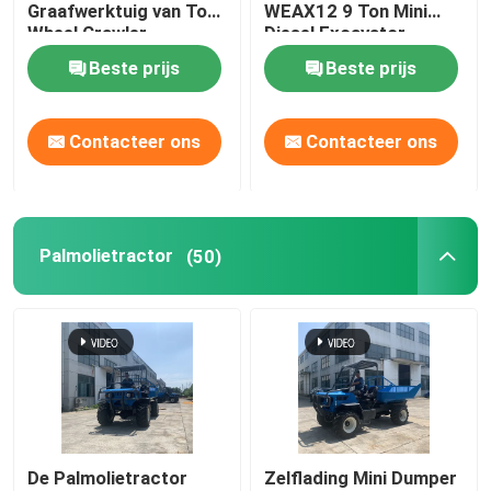
Graafwerktuig van Ton
WEAX12 9 Ton Mini
Wheel Crawler
Diesel Excavator
Excavator Flexible
Beste prijs
Beste prijs
Contacteer ons
Contacteer ons
Palmolietractor
(50)
De Palmolietractor
Zelflading Mini Dumper