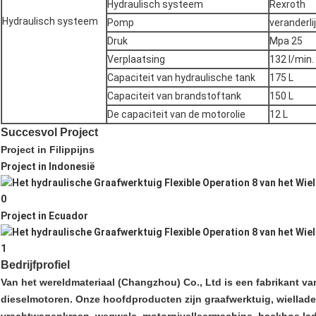
Hydraulisch systeem
Rexroth
Hydraulisch systeem
Pomp
veranderl
Druk
Mpa 25
Verplaatsing
132 l/min.
Capaciteit van hydraulische tank
175 L
Capaciteit van brandstoftank
150 L
De capaciteit van de motorolie
12 L
Succesvol Project
Project in Filippijns
Project in Indonesië
Project in Ecuador
Bedrijfprofiel
Van het wereldmateriaal (Changzhou) Co., Ltd is een fabrikant 
dieselmotoren. Onze hoofdproducten zijn graafwerktuig, wiellader