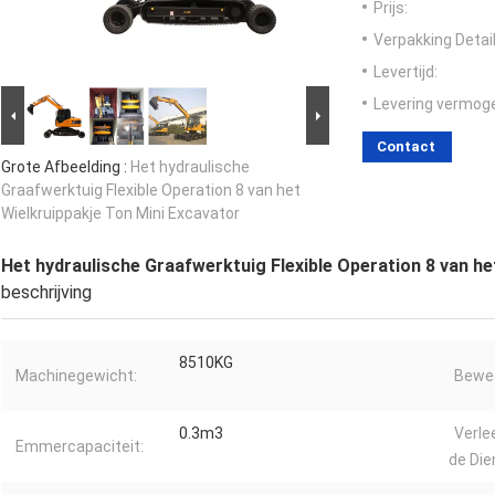
Prijs:
Verpakking Detail
Levertijd:
Levering vermog
Contact
Grote Afbeelding :
Het hydraulische
Graafwerktuig Flexible Operation 8 van het
Wielkruippakje Ton Mini Excavator
Het hydraulische Graafwerktuig Flexible Operation 8 van he
beschrijving
8510KG
Machinegewicht:
Beweg
0.3m3
Verle
Emmercapaciteit:
de Die