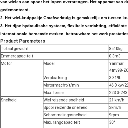
van wielen aan spoor het lopen overbrengen. Het apparaat van de
gedemonteerd.
2. Het wiel-kruippakje Graafwerktuig is gemakkelijk om tussen kr
3. Het rijpe hydraulische systeem, flexibele verrichting, efficiënt
internationale beroemde merken, betrouwbare het werk prestaties
Product Paremeters
Totaal gewicht
8510kg
Emmercapaciteit
0.3m3
Motor
Model
Yanmar
4tnv98-Z
Verplaatsing
3.319L
Motormacht/t/min
46.3 kw/2
Max. torsie
223.3-24
Snelheid
Wiel reizende snelheid
21 km/h
Spoor reizende snelheid
3km/h
Schommelingssnelheid
9rpm
Max. rangcapaciteit
30°