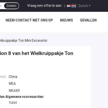
Vraag een offerte aan
|
Dutch
Zoeken
NEEM CONTACT MET ONS OP
NIEUWS
GEVALLEN
elkruippakje Ton Mini Excavator
ion 8 van het Wielkruippakje Ton
mst:
China
WEA
WEAX9
den Algemene voorwaarden:
:
1Unit