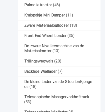
Palmolietractor
(46)
Kruippakje Mini Dumper
(11)
Zware Materiaalbulldozer
(18)
Front End Wheel Loader
(35)
De zware Nivelleermachine van de
Materiaalmotor
(13)
Trillingswegwals
(20)
Backhoe Wiellader
(7)
De kleine Lader van de Steunbalkjonge
os
(18)
Telescopische Managervorkheftruck
(53)