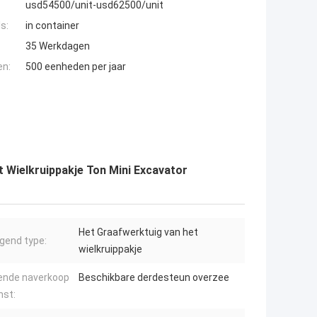
usd54500/unit-usd62500/unit
s:
in container
35 Werkdagen
en:
500 eenheden per jaar
t Wielkruippakje Ton Mini Excavator
Het Graafwerktuig van het
end type:
wielkruippakje
ende naverkoop
Beschikbare derdesteun overzee
nst: