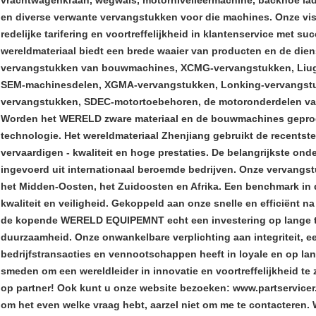
vrachtwagenkraan, wegwals, motornivelleermachine, backhoe lad
en diverse verwante vervangstukken voor die machines. Onze visi
redelijke tarifering en voortreffelijkheid in klantenservice met su
wereldmateriaal biedt een brede waaier van producten en de dien
vervangstukken van bouwmachines, XCMG-vervangstukken, Liu
SEM-machinesdelen, XGMA-vervangstukken, Lonking-vervangstu
vervangstukken, SDEC-motortoebehoren, de motoronderdelen va
Worden het WERELD zware materiaal en de bouwmachines geprod
technologie. Het wereldmateriaal Zhenjiang gebruikt de recentste 
vervaardigen - kwaliteit en hoge prestaties. De belangrijkste o
ingevoerd uit internationaal beroemde bedrijven. Onze vervangst
het Midden-Oosten, het Zuidoosten en Afrika. Een benchmark in de
kwaliteit en veiligheid. Gekoppeld aan onze snelle en efficiënt n
de kopende WERELD EQUIPEMNT echt een investering op lange te
duurzaamheid. Onze onwankelbare verplichting aan integriteit, eer
bedrijfstransacties en vennootschappen heeft in loyale en op lan
smeden om een wereldleider in innovatie en voortreffelijkheid te
op partner! Ook kunt u onze website bezoeken: www.partservicer.
om het even welke vraag hebt, aarzel niet om me te contacteren