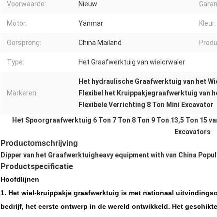
Voorwaarde:
Nieuw
Garan
Motor:
Yanmar
Kleur:
Oorsprong:
China Mailand
Prod
Type:
Het Graafwerktuig van wielcrwaler
Het hydraulische Graafwerktuig van het Wi
Markeren:
Flexibel het Kruippakjegraafwerktuig van h
Flexibele Verrichting 8 Ton Mini Excavator
Het Spoorgraafwerktuig 6 Ton 7 Ton 8 Ton 9 Ton 13,5 Ton 15 
Excavators
Productomschrijving
Dipper van het Graafwerktuigheavy equipment with van China Popul
Productspecificatie
Hoofdlijnen
1.
Het wiel-kruippakje graafwerktuig is met nationaal uitvindings
bedrijf, het eerste ontwerp in de wereld ontwikkeld. Het geschikt