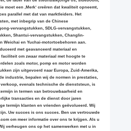
er, de lader van de steunbalkjonge os, sideboom,
e moet een ‚Merk‘ creëren dat kwaliteit opneemt,
cces parallel met dat van marktleiders. Het
sten, met inbegrip van de Chinese
gong-vervangstukken, SDLG-vervangstukken,
kken, Shantui-vervangstukken, Changlin-
n Weichai en Yuchai-motortoebehoren aan.
uceerd met geavanceerd materiaal en
faciliteit om zwaar materiaal met hoogte te
nderdelen zoals motor, pomp en motor worden
ukken zijn uitgevoerd naar Europa, Zuid-Amerika,
 industrie, bepalen wij de normen in prestaties,
a verkoop, evenals technische de dienststeun, is
rmijn in termen van betrouwbaarheid en
lijke transacties en de dienst door jaren
ge termijn klanten en vrienden geëvolueerd. Wij
 zijn. Uw succes is ons succes. Ben uw vertrouwde
com om meer informatie over ons te krijgen. Als u
. Wij verheugen ons op het samenwerken met u in