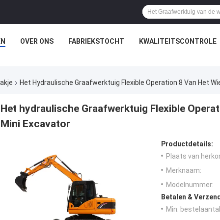
EN
OVER ONS
FABRIEKSTOCHT
KWALITEITSCONTROLE
akje
Het Hydraulische Graafwerktuig Flexible Operation 8 Van Het Wi
Het hydraulische Graafwerktuig Flexible Operat
Mini Excavator
Productdetails:
Plaats van herko
Merknaam:
Modelnummer:
Betalen & Verzen
Min. bestelaantal