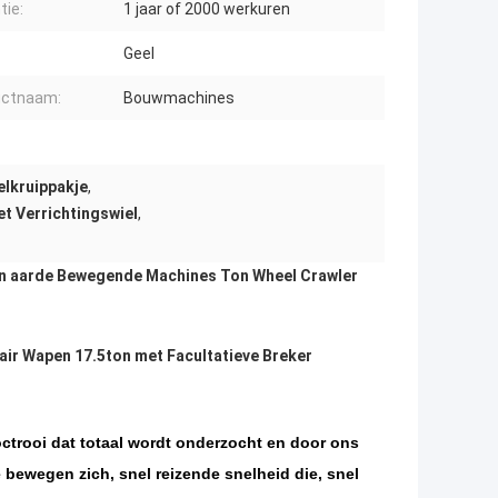
tie:
1 jaar of 2000 werkuren
Geel
uctnaam:
Bouwmachines
elkruippakje
,
et Verrichtingswiel
,
van aarde Bewegende Machines Ton Wheel Crawler
air Wapen 17.5ton met Facultatieve Breker
octrooi dat totaal wordt onderzocht en door ons
e bewegen zich, snel reizende snelheid die, snel