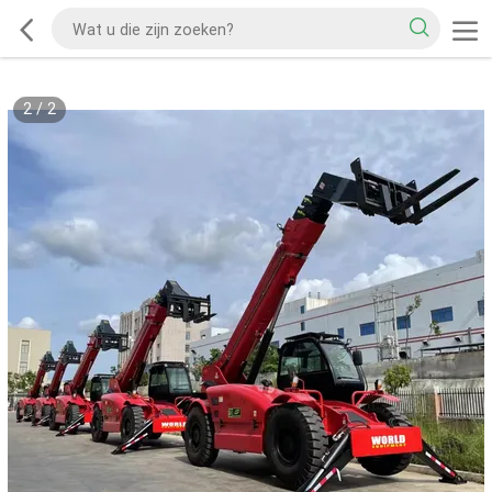
2
/
2