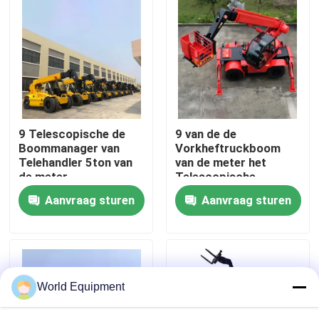
Fabriekstocht
Kwaliteitscontrole
NEEM CONTACT MET ONS OP
9 Telescopische de
9 van de de
Boommanager van
Vorkheftruckboom
Telehandler 5ton van
van de meter het
Nieuws
de meter
Telescopische
Telescopische
Manager Certificaat
Aanvraag sturen
Aanvraag sturen
Vorkheftruck
van de Machts5ton Ce
Sterke
Gevallen
Hydraulisch Kruippakjegraafwerktuig
World Equipment
Mini Crawler Excavator