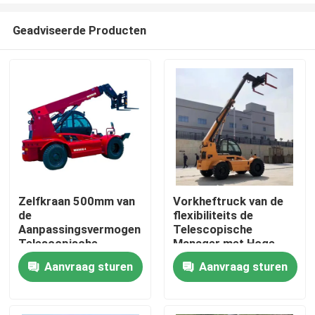
Geadviseerde Producten
Zelfkraan 500mm van
Vorkheftruck van de
de
flexibiliteits de
Thuis
Aanpassingsvermogen
Telescopische
Telescopische
Manager met Hoge
Manager Stabiele
Intense Vork
Aanvraag sturen
Aanvraag sturen
Producten
Verrichtingen
Over ons