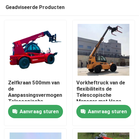
Geadviseerde Producten
Zelfkraan 500mm van
Vorkheftruck van de
de
flexibiliteits de
Aanpassingsvermogen
Telescopische
Thuis
Telescopische
Manager met Hoge
Manager Stabiele
Intense Vork
Aanvraag sturen
Aanvraag sturen
Verrichtingen
Producten
Over ons