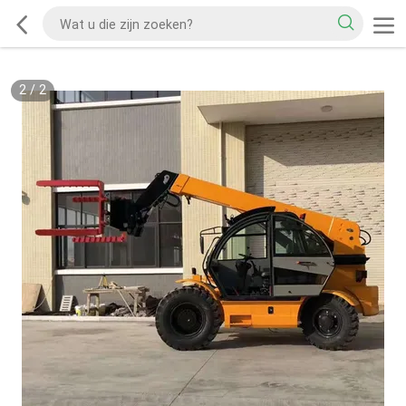
2
/
2