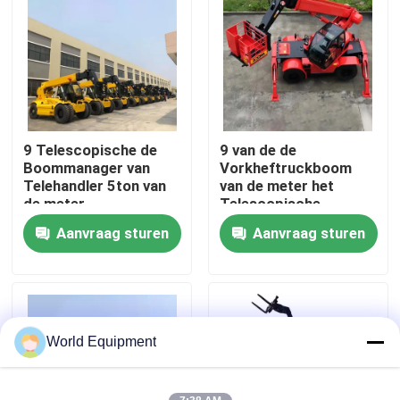
Fabriekstocht
Kwaliteitscontrole
9 Telescopische de
9 van de de
NEEM CONTACT MET ONS OP
Boommanager van
Vorkheftruckboom
Telehandler 5ton van
van de meter het
de meter
Telescopische
Nieuws
Telescopische
Manager Certificaat
Aanvraag sturen
Aanvraag sturen
Vorkheftruck
van de Machts5ton Ce
Sterke
Gevallen
Hydraulisch Kruippakjegraafwerktuig
World Equipment
Mini Crawler Excavator