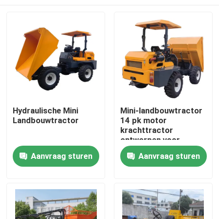
Hydraulische Mini
Mini-landbouwtractor
Landbouwtractor
14 pk motor
krachttractor
ontworpen voor
palmolieplantages met
Thuis
Aanvraag sturen
Aanvraag sturen
hydraulisch systeem
Producten
Over ons