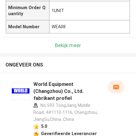
Minimum Order Q
1UNIT
uantity
Model Number
WEA08
Bekijk meer
ONGEVEER ONS
World Equipment
(Changzhou) Co., Ltd.
fabrikant profiel
No.593 TongJiang Middle
Road, 4#1110-1116, Changzhou,
JiangSu,China ,China
5.0
Geverifieerde Leverancier