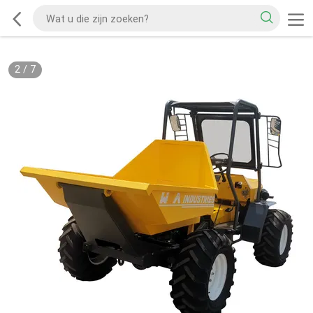
2
/
7