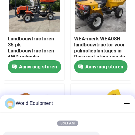
Fabriekstocht
Kwaliteitscontrole
Landbouwtractoren
WEA-merk WEA08H
35 pk
landbouwtractor voor
Landbouwtractoren
palmolieplantages in
NEEM CONTACT MET ONS OP
4WD palmolie
Peru met stuur aan de
voorwiel
Aanvraag sturen
Aanvraag sturen
Nieuws
Gevallen
World Equipment
Hydraulisch Kruippakjegraafwerktuig
8:43 AM
Mini Crawler Excavator