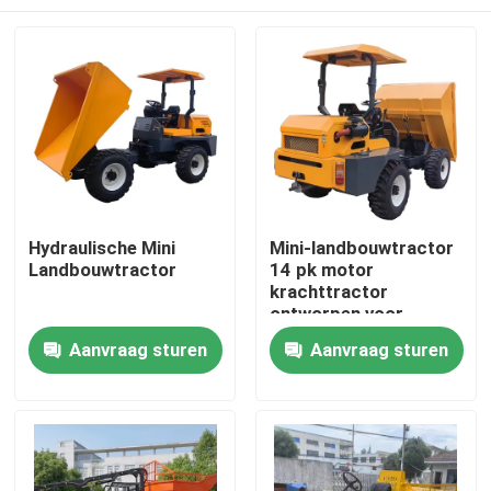
Hydraulische Mini
Mini-landbouwtractor
Landbouwtractor
14 pk motor
krachttractor
ontworpen voor
palmolieplantages met
Thuis
Aanvraag sturen
Aanvraag sturen
hydraulisch systeem
Producten
Over ons