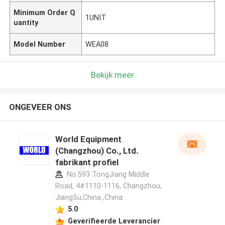
Minimum Order Q
1UNIT
uantity
Model Number
WEA08
Bekijk meer
ONGEVEER ONS
World Equipment
(Changzhou) Co., Ltd.
fabrikant profiel
No.593 TongJiang Middle
Road, 4#1110-1116, Changzhou,
JiangSu,China ,China
5.0
Geverifieerde Leverancier