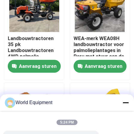
Fabriekstocht
Kwaliteitscontrole
Landbouwtractoren
WEA-merk WEA08H
35 pk
landbouwtractor voor
Landbouwtractoren
palmolieplantages in
NEEM CONTACT MET ONS OP
4WD palmolie
Peru met stuur aan de
voorwiel
Aanvraag sturen
Aanvraag sturen
Nieuws
Gevallen
World Equipment
Hydraulisch Kruippakjegraafwerktuig
5:24 PM
Mini Crawler Excavator