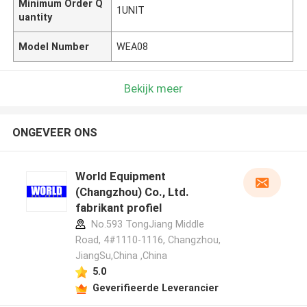
Minimum Order Q
1UNIT
uantity
Model Number
WEA08
Bekijk meer
ONGEVEER ONS
World Equipment
(Changzhou) Co., Ltd.
fabrikant profiel
No.593 TongJiang Middle
Road, 4#1110-1116, Changzhou,
JiangSu,China ,China
5.0
Geverifieerde Leverancier