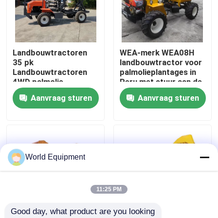
Fabriekstocht
Landbouwtractoren
WEA-merk WEA08H
Kwaliteitscontrole
35 pk
landbouwtractor voor
Landbouwtractoren
palmolieplantages in
4WD palmolie
Peru met stuur aan de
NEEM CONTACT MET ONS OP
voorwiel
Aanvraag sturen
Aanvraag sturen
Nieuws
Gevallen
World Equipment
Hydraulisch Kruippakjegraafwerktuig
11:25 PM
Good day, what product are you looking 
Mini Crawler Excavator