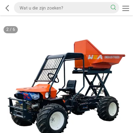
2
/
6