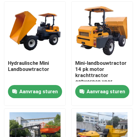
Hydraulische Mini
Mini-landbouwtractor
Landbouwtractor
14 pk motor
krachttractor
ontworpen voor
palmolieplantages met
Aanvraag sturen
Aanvraag sturen
hydraulisch systeem
Thuis
Producten
Over ons