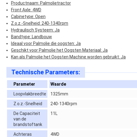
Productnaam: Palmolietractor
Front Axle: 4WD
Cabinetype: Open
Z.o.z.-Snelheid: 240-1340rpm
Hydraulisch Systeem: Ja
Bandtype: Landbouw
Ideaal voor Palmolie die oogsten: Ja
Geschikt voor Palmolie het Oogsten Materiaal: Ja
Kan als Palmolie het Oogsten Machine worden gebruikt: Ja
Technische Parameters:
Parameter
Waarde
Loopvlakbreedte
1325mm
Z.o.z.-Snelheid
240-1340rpm
De Capaciteit
11L
van de
brandstoftank
Achteras
4WD