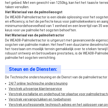
het gebied. Met een gewicht van 1250kg, kan het het taaiste terr
taken vervullen.
Het Materiaal van de palmolieoogst
De WEA08-Palmolietractor is een ideale oplossing voor het oogs
en efficiency, is het de perfecte keus voor palmoliekwekers en aa
minimumordehoeveelheid van 1 eenheid en een levertijd van 35 w
keus voor uw palmolie het oogsten behoeften.
Het Materiaal van de palmolietractor
De WEA08-Palmolietractor is uitgerust met geavanceerde eigensch
oogsten van palmolie maken. Het heeft een duurzame dieselmotor
het toestaan om moeilijk terrein gemakkelijk over te steken terwij
robuust ontwerp en betrouwbare prestaties, is de WEA08-Palmolie
palmolie het oogsten verrichting.
Steun en de Diensten:
De Technische ondersteuning en de Dienst van de palmolietractor
24/7 online technische ondersteuning
Verstrek uitvoerige klantenservice
Verstrek installatie en onderhoud ter plaatse voor palmolietrac
Verstrek vervangstukken en toebehoren
Verstrek professionele technisch advies en het oplossen van p