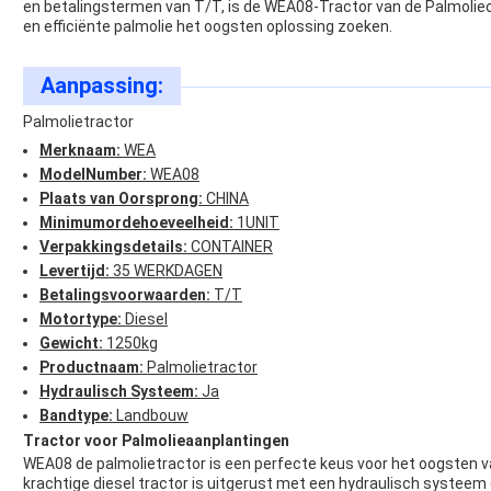
en betalingstermen van T/T, is de WEA08-Tractor van de Palmolieo
en efficiënte palmolie het oogsten oplossing zoeken.
Aanpassing:
Palmolietractor
Merknaam:
WEA
ModelNumber:
WEA08
Plaats van Oorsprong:
CHINA
Minimumordehoeveelheid:
1UNIT
Verpakkingsdetails:
CONTAINER
Levertijd:
35 WERKDAGEN
Betalingsvoorwaarden:
T/T
Motortype:
Diesel
Gewicht:
1250kg
Productnaam:
Palmolietractor
Hydraulisch Systeem:
Ja
Bandtype:
Landbouw
Tractor voor Palmolieaanplantingen
WEA08 de palmolietractor is een perfecte keus voor het oogsten v
krachtige diesel tractor is uitgerust met een hydraulisch systee