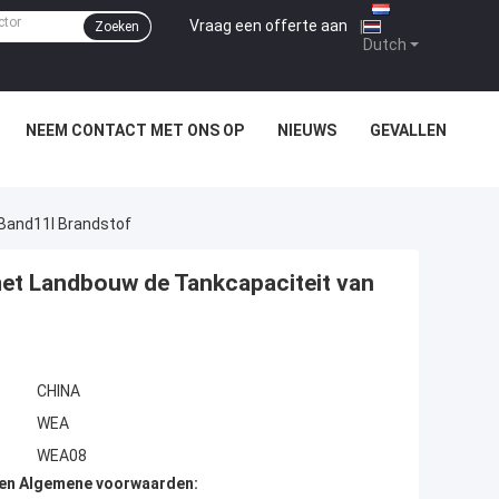
Vraag een offerte aan
|
Zoeken
Dutch
NEEM CONTACT MET ONS OP
NIEUWS
GEVALLEN
Band11l Brandstof
met Landbouw de Tankcapaciteit van
CHINA
WEA
WEA08
den Algemene voorwaarden: