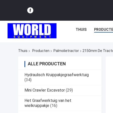
THUIS
PRODUCT
Thuis
Producten
Palmolietractor
2150mm De Tractor
ALLE PRODUCTEN
Hydraulisch Kruippakjegraafwerktuig
(34)
Mini Crawler Excavator
(29)
Het Graafwerktuig van het
wielkruippakje
(16)