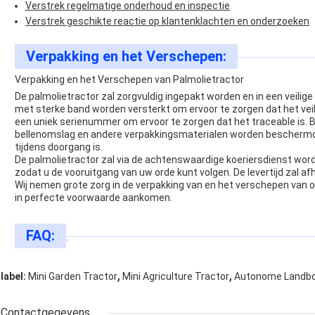
Verstrek regelmatige onderhoud en inspectie
Verstrek geschikte reactie op klantenklachten en onderzoeken
Verpakking en het Verschepen:
Verpakking en het Verschepen van Palmolietractor
De palmolietractor zal zorgvuldig ingepakt worden en in een veilig
met sterke band worden versterkt om ervoor te zorgen dat het veil
een uniek serienummer om ervoor te zorgen dat het traceable is. B
bellenomslag en andere verpakkingsmaterialen worden beschermd 
tijdens doorgang is.
De palmolietractor zal via de achtenswaardige koeriersdienst word
zodat u de vooruitgang van uw orde kunt volgen. De levertijd zal a
Wij nemen grote zorg in de verpakking van en het verschepen van on
in perfecte voorwaarde aankomen.
FAQ:
.
,
,
label:
Mini Garden Tractor
Mini Agriculture Tractor
Autonome Landbo
Contactgegevens