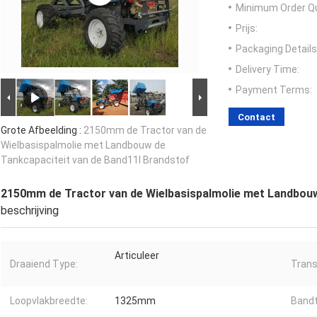
Minimum Order Qu
Prijs:
Packaging Details
Delivery Time:
Payment Terms:
Contact
Grote Afbeelding :
2150mm de Tractor van de
Wielbasispalmolie met Landbouw de
Tankcapaciteit van de Band11l Brandstof
2150mm de Tractor van de Wielbasispalmolie met Landbouw
beschrijving
Articuleer
Draaiend Type:
Trans
Loopvlakbreedte:
1325mm
Bandt