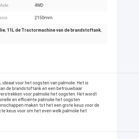
Axle:
4WD
asis:
2150mm
lie
,
11L de Tractormachine van de brandstoftank
,
 ideaal voor het oogsten van palmolie. Het is
t van de brandstoftank en een betrouwbaar
verstrekken voor palmolie het oogsten. Het wordt
nelle en efficiënte palmolie het oogsten
genschappen maken tot het een grote keus voor de
ecte keus voor om het even welk palmolie het