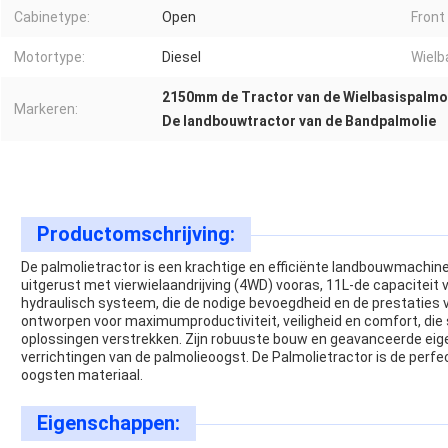
Cabinetype:
Open
Front 
Motortype:
Diesel
Wielb
2150mm de Tractor van de Wielbasispalmo
Markeren:
De landbouwtractor van de Bandpalmolie
Productomschrijving:
De palmolietractor is een krachtige en efficiënte landbouwmachine,
uitgerust met vierwielaandrijving (4WD) vooras, 11L-de capacitei
hydraulisch systeem, die de nodige bevoegdheid en de prestaties 
ontworpen voor maximumproductiviteit, veiligheid en comfort, die s
oplossingen verstrekken. Zijn robuuste bouw en geavanceerde ei
verrichtingen van de palmolieoogst. De Palmolietractor is de perf
oogsten materiaal.
Eigenschappen: