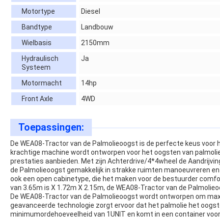
Motortype
Diesel
Bandtype
Landbouw
Wielbasis
2150mm
Hydraulisch
Ja
Systeem
Motormacht
14hp
Front Axle
4WD
Toepassingen:
De WEA08-Tractor van de Palmolieoogst is de perfecte keus voor 
krachtige machine wordt ontworpen voor het oogsten van palmoli
prestaties aanbieden. Met zijn Achterdrive/4*4wheel de Aandrijvi
de Palmolieoogst gemakkelijk in strakke ruimten manoeuvreren e
ook een open cabinetype, die het maken voor de bestuurder comf
van 3.65m is X 1.72m X 2.15m, de WEA08-Tractor van de Palmolieoo
De WEA08-Tractor van de Palmolieoogst wordt ontworpen om maxim
geavanceerde technologie zorgt ervoor dat het palmolie het oogst
minimumordehoeveelheid van 1UNIT en komt in een container voor v