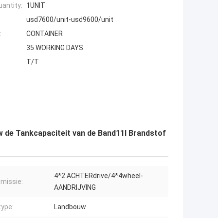
antity:
1UNIT
usd7600/unit-usd9600/unit
:
CONTAINER
35 WORKING DAYS
T/T
 de Tankcapaciteit van de Band11l Brandstof
4*2 ACHTERdrive/4*4wheel-
missie:
AANDRIJVING
ype:
Landbouw