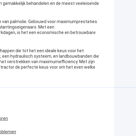
ein gemakkelijk behandelen en de meest veeleisende
ten van palmolie. Gebouwd voor maximumprestaties
nplantingseigenaars. Met een
erkdagen, is het een economische en betrouwbare
appen die tot het een ideale keus voor het
, een hydraulisch systeem, en landbouwbanden die
l het verstrekken van maximumefficiency. Met zijn
tractor de perfecte keus voor om het even welke
toren
roblemen