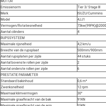
MOTOR
Emissienorm
Tier 3/ Stage III
Merk
ISUZU/Cummins
Model
4JJ1
Vermogen/Rotatiesnelheid
73kw(99PK)@200
Aantal cilinders
4
RUPSSYSTEEM
Maximale rijsnelheid
4,2 km/u
Breedte van de rupsplaat
500mm/900mm
Aantal rupsplaten per zijde
44 stuks
Aantal bovenste rollen per zijde
2
Aantal onderste rollen per zijde
6
PRESTATIE PARAMETER
Standaard bakinhoud
0,6 m³
Zwenksnelheid
12 rpm
Maximaal klimvermogen
30°
Maximale graafkracht van de bak
91KN
Maximale graafkracht van de arm
55KN