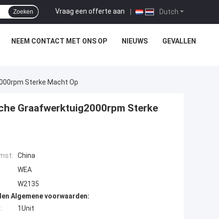
Vraag een offerte aan
|
Dutch
Zoeken
NEEM CONTACT MET ONS OP
NIEUWS
GEVALLEN
2000rpm Sterke Macht Op
sche Graafwerktuig2000rpm Sterke
mst:
China
WEA
W2135
den Algemene voorwaarden:
:
1Unit