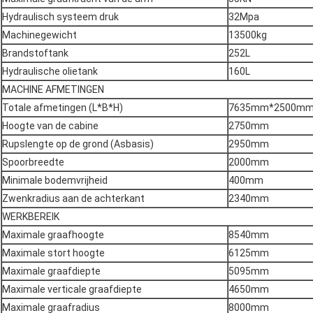
Hydraulisch systeem druk
32Mpa
Machinegewicht
13500kg
Brandstoftank
252L
Hydraulische olietank
160L
MACHINE AFMETINGEN
Totale afmetingen (L*B*H)
7635mm*2500m
Hoogte van de cabine
2750mm
Rupslengte op de grond (Asbasis)
2950mm
Spoorbreedte
2000mm
Minimale bodemvrijheid
400mm
Zwenkradius aan de achterkant
2340mm
WERKBEREIK
Maximale graafhoogte
8540mm
Maximale stort hoogte
6125mm
Maximale graafdiepte
5095mm
Maximale verticale graafdiepte
4650mm
Maximale graafradius
8000mm