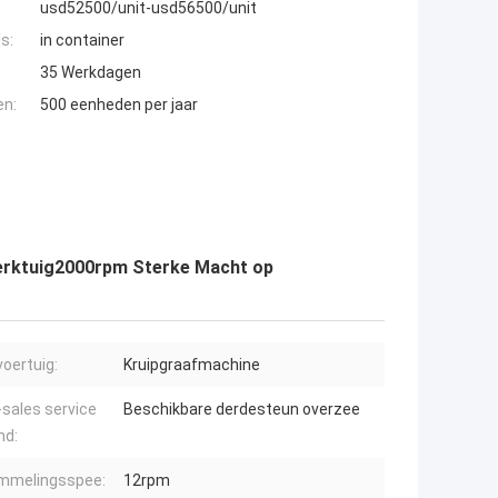
usd52500/unit-usd56500/unit
s:
in container
35 Werkdagen
en:
500 eenheden per jaar
werktuig2000rpm Sterke Macht op
oertuig:
Kruipgraafmachine
-sales service
Beschikbare derdesteun overzee
nd:
mmelingsspee:
12rpm