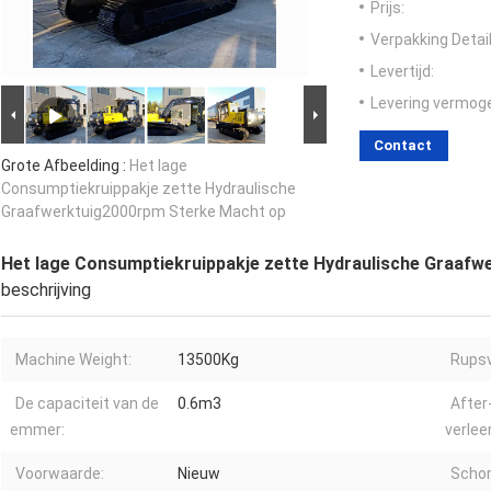
Prijs:
Verpakking Detail
Levertijd:
Levering vermog
Contact
Grote Afbeelding :
Het lage
Consumptiekruippakje zette Hydraulische
Graafwerktuig2000rpm Sterke Macht op
Het lage Consumptiekruippakje zette Hydraulische Graaf
beschrijving
Machine Weight:
13500Kg
Rupsv
De capaciteit van de
0.6m3
After
emmer:
verlee
Voorwaarde:
Nieuw
Scho