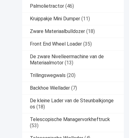
Palmolietractor
(46)
Kruippakje Mini Dumper
(11)
Zware Materiaalbulldozer
(18)
Front End Wheel Loader
(35)
De zware Nivelleermachine van de
Materiaalmotor
(13)
Trillingswegwals
(20)
Backhoe Wiellader
(7)
De kleine Lader van de Steunbalkjonge
os
(18)
Telescopische Managervorkheftruck
(53)