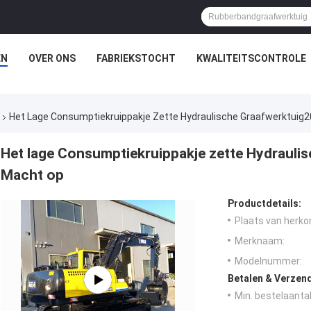
EN
OVER ONS
FABRIEKSTOCHT
KWALITEITSCONTROLE
Het Lage Consumptiekruippakje Zette Hydraulische Graafwerktuig
Het lage Consumptiekruippakje zette Hydrauli
Macht op
Productdetails:
Plaats van herko
Merknaam:
Modelnummer:
Betalen & Verzen
Min. bestelaantal