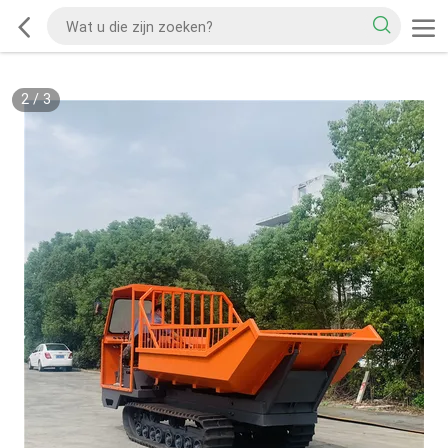
2
/
3