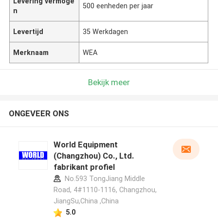
Levering vermoge
500 eenheden per jaar
n
Levertijd
35 Werkdagen
Merknaam
WEA
Bekijk meer
ONGEVEER ONS
World Equipment
(Changzhou) Co., Ltd.
fabrikant profiel
No.593 TongJiang Middle
Road, 4#1110-1116, Changzhou,
JiangSu,China ,China
5.0