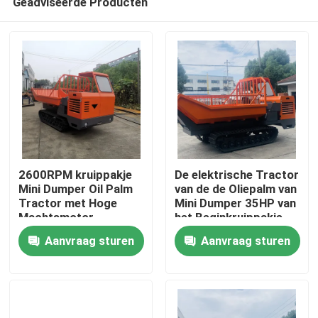
Geadviseerde Producten
2600RPM kruippakje
De elektrische Tractor
Mini Dumper Oil Palm
van de de Oliepalm van
Tractor met Hoge
Mini Dumper 35HP van
Machtsmotor
het Beginkruippakje
Thuis
voor
Aanvraag sturen
Aanvraag sturen
Palmolieaanplantingen
Producten
Over ons