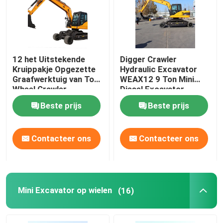
Fabriekstocht
12 het Uitstekende
Digger Crawler
Kwaliteitscontrole
Kruippakje Opgezette
Hydraulic Excavator
Graafwerktuig van Ton
WEAX12 9 Ton Mini
Wheel Crawler
Diesel Excavator
NEEM CONTACT MET ONS OP
Excavator Flexible
Beste prijs
Beste prijs
Nieuws
Contacteer ons
Contacteer ons
Gevallen
Hydraulisch Kruippakjegraafwerktuig
Mini Excavator op wielen
(16)
Mini Crawler Excavator