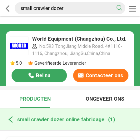
World Equipment (Changzhou) Co., Ltd.
No.593 TongJiang Middle Road, 4#1110-
1116, Changzhou, JiangSu,China,China
5.0
Geverifieerde Leverancier
Bel nu
Contacteer ons
PRODUCTEN
ONGEVEER ONS
small crawler dozer online fabricage
(1)