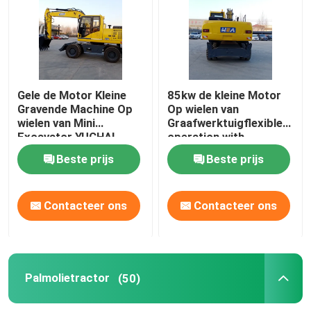
Het Graafwerktuig van het wielkruippakje
Mini Excavator op wielen
Gele de Motor Kleine
85kw de kleine Motor
Gravende Machine Op
Op wielen van
wielen van Mini
Graafwerktuigflexible
Palmolietractor
Excavator YUCHAI
operation with
Changchai
Beste prijs
Beste prijs
Kruippakje Mini Dumper
Contacteer ons
Contacteer ons
Zware Materiaalbulldozer
Front End Wheel Loader
Palmolietractor
(50)
De zware Nivelleermachine van de Materiaalmotor