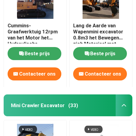
Cummins-
Lang de Aarde van
Graafwerktuig 12rpm
Wapenmini excavator
van het Motor het
0.8m3 het Bewegen
Hydraulische
zich Materiaal met
Kruippakje met
geringe geluidssterkte
Beste prijs
Beste prijs
Facultatieve
Gehechtheid
Contacteer ons
Contacteer ons
Mini Crawler Excavator
(33)