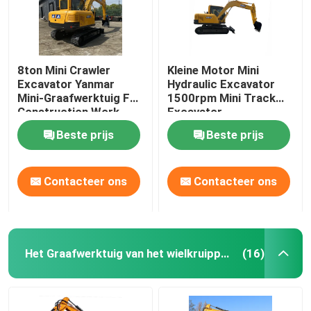
8ton Mini Crawler
Kleine Motor Mini
Excavator Yanmar
Hydraulic Excavator
Mini-Graafwerktuig For
1500rpm Mini Track
Construction Work
Excavator
Beste prijs
Beste prijs
Contacteer ons
Contacteer ons
Thuis
Het Graafwerktuig van het wielkruippakje
(16)
Producten
Over ons