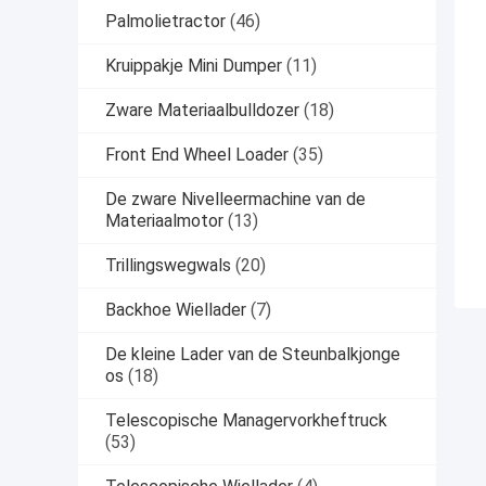
Palmolietractor
(46)
Kruippakje Mini Dumper
(11)
Zware Materiaalbulldozer
(18)
Front End Wheel Loader
(35)
De zware Nivelleermachine van de
Materiaalmotor
(13)
Trillingswegwals
(20)
Backhoe Wiellader
(7)
De kleine Lader van de Steunbalkjonge
os
(18)
Telescopische Managervorkheftruck
(53)