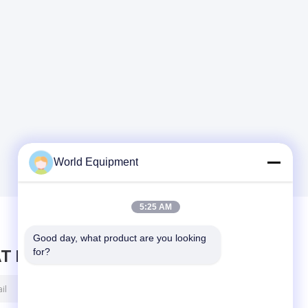
World Equipment
5:25 AM
Good day, what product are you looking 
for?
T BERICHT ACHTER