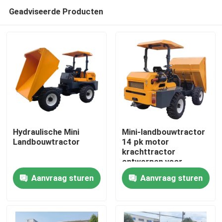
Geadviseerde Producten
Hydraulische Mini
Mini-landbouwtractor
Landbouwtractor
14 pk motor
krachttractor
Thuis
ontworpen voor
palmolieplantages met
Aanvraag sturen
Aanvraag sturen
hydraulisch systeem
Producten
Over ons