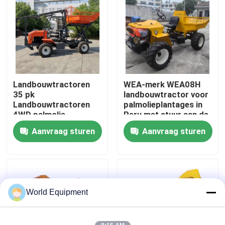
Fabriekstocht
Kwaliteitscontrole
Landbouwtractoren
WEA-merk WEA08H
NEEM CONTACT MET ONS OP
35 pk
landbouwtractor voor
Landbouwtractoren
palmolieplantages in
4WD palmolie
Peru met stuur aan de
Nieuws
voorwiel
Aanvraag sturen
Aanvraag sturen
Gevallen
Hydraulisch Kruippakjegraafwerktuig
World Equipment
Mini Crawler Excavator