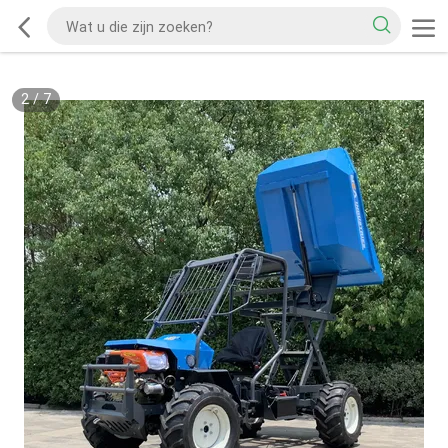
2
/
7